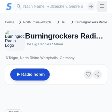
Zum Hauptinhalt springen
Sender suchen
menu
search
arrow_forward
chevron_right
chevron_right
chevron_right
Germany
North Rhine-Westphalia
Telgte
Burningrockers Radio
Burningrockers Radio - Telgte
The Big Peoples Station
place
Telgte, North Rhine-Westphalia, Germany
play_arrow
favorite
share
Radio hören