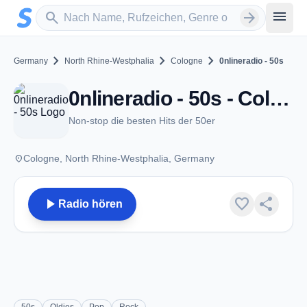
Zum Hauptinhalt springen
Sender suchen
menu
search
arrow_forward
chevron_right
chevron_right
chevron_right
Germany
North Rhine-Westphalia
Cologne
0nlineradio - 50s
0nlineradio - 50s - Cologne
Non-stop die besten Hits der 50er
place
Cologne, North Rhine-Westphalia, Germany
play_arrow
favorite
share
Radio hören