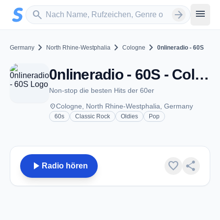
Zum Hauptinhalt springen
Sender suchen
menu
search
arrow_forward
chevron_right
chevron_right
chevron_right
Germany
North Rhine-Westphalia
Cologne
0nlineradio - 60S
0nlineradio - 60S - Cologne
Non-stop die besten Hits der 60er
place
Cologne, North Rhine-Westphalia, Germany
60s
Classic Rock
Oldies
Pop
play_arrow
favorite
share
Radio hören