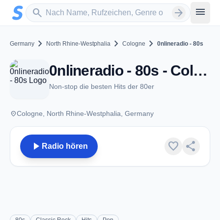
Zum Hauptinhalt springen
Sender suchen
menu
search
arrow_forward
chevron_right
chevron_right
chevron_right
Germany
North Rhine-Westphalia
Cologne
0nlineradio - 80s
0nlineradio - 80s - Cologne
Non-stop die besten Hits der 80er
place
Cologne, North Rhine-Westphalia, Germany
play_arrow
favorite
share
Radio hören