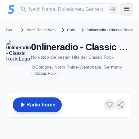
Zum Hauptinhalt springen
Sender suchen
menu
search
arrow_forward
chevron_right
chevron_right
chevron_right
Germany
North Rhine-Westphalia
Cologne
0nlineradio - Classic Rock
0nlineradio - Classic Rock - Cologne
Non-stop die besten Hits der Classic Rock
place
Cologne, North Rhine-Westphalia, Germany
Classic Rock
play_arrow
favorite
share
Radio hören