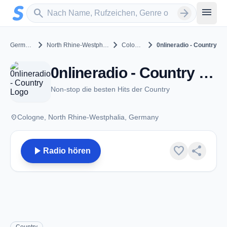
Zum Hauptinhalt springen
Sender suchen
menu
search
arrow_forward
chevron_right
chevron_right
chevron_right
Germany
North Rhine-Westphalia
Cologne
0nlineradio - Country
0nlineradio - Country - Cologne
Non-stop die besten Hits der Country
place
Cologne, North Rhine-Westphalia, Germany
play_arrow
favorite
share
Radio hören