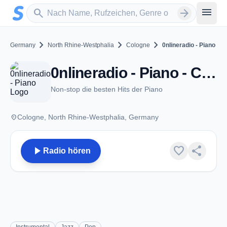
Zum Hauptinhalt springen
Sender suchen
menu
search
arrow_forward
chevron_right
chevron_right
chevron_right
Germany
North Rhine-Westphalia
Cologne
0nlineradio - Piano
0nlineradio - Piano - Cologne
Non-stop die besten Hits der Piano
place
Cologne, North Rhine-Westphalia, Germany
play_arrow
favorite
share
Radio hören