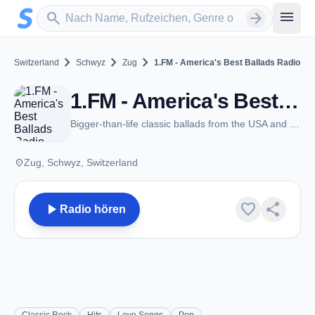
Zum Hauptinhalt springen
Sender suchen
menu
search
arrow_forward
chevron_right
chevron_right
chevron_right
Switzerland
Schwyz
Zug
1.FM - America's Best Ballads Radio
1.FM - America's Best Ballads Radio - Zug
Bigger-than-life classic ballads from the USA and around the world
place
Zug, Schwyz, Switzerland
play_arrow
favorite
share
Radio hören