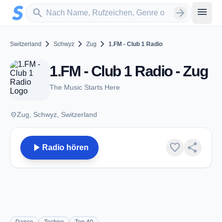
Zum Hauptinhalt springen
Sender suchen
menu
search
arrow_forward
chevron_right
chevron_right
chevron_right
Switzerland
Schwyz
Zug
1.FM - Club 1 Radio
1.FM - Club 1 Radio - Zug
The Music Starts Here
place
Zug, Schwyz, Switzerland
play_arrow
favorite
share
Radio hören