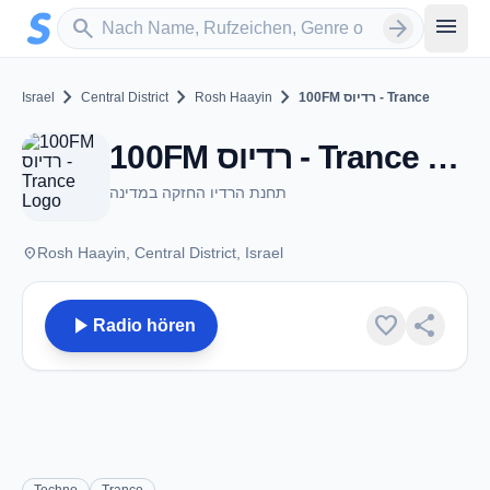
Zum Hauptinhalt springen
Sender suchen
menu
search
arrow_forward
chevron_right
chevron_right
chevron_right
Israel
Central District
Rosh Haayin
100FM רדיוס - Trance
100FM רדיוס - Trance - Rosh Haayin
תחנת הרדיו החזקה במדינה
place
Rosh Haayin, Central District, Israel
play_arrow
favorite
share
Radio hören