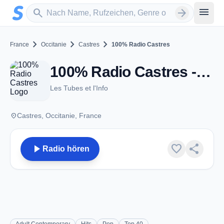
Zum Hauptinhalt springen
Sender suchen
menu
search
arrow_forward
chevron_right
chevron_right
chevron_right
France
Occitanie
Castres
100% Radio Castres
100% Radio Castres - FM 90.0 - Castres
Les Tubes et l'Info
place
Castres, Occitanie, France
play_arrow
favorite
share
Radio hören