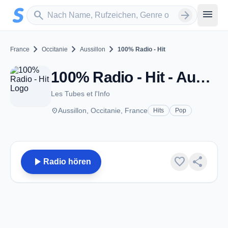
Zum Hauptinhalt springen
Sender suchen
menu
search
arrow_forward
chevron_right
chevron_right
chevron_right
France
Occitanie
Aussillon
100% Radio - Hit
100% Radio - Hit - Aussillon
Les Tubes et l'Info
place
Aussillon, Occitanie, France
Hits
Pop
play_arrow
favorite
share
Radio hören