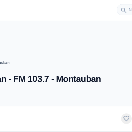
Sender
search
auban
n - FM 103.7 - Montauban
favorite