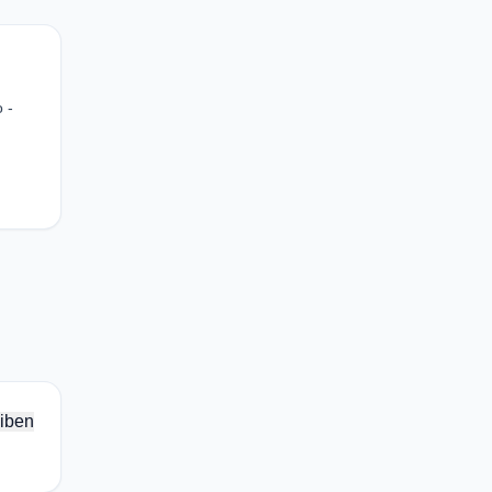
 -
iben