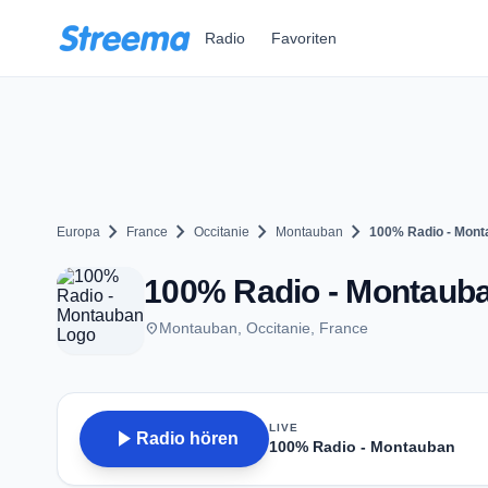
Zum Hauptinhalt springen
Radio
Favoriten
chevron_right
chevron_right
chevron_right
chevron_right
Europa
France
Occitanie
Montauban
100% Radio - Mont
100% Radio - Montauba
place
Montauban, Occitanie, France
LIVE
play_arrow
Radio hören
100% Radio - Montauban