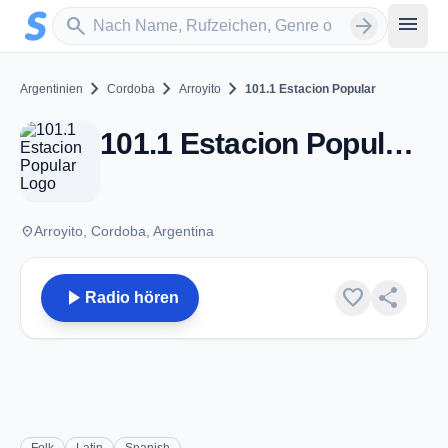
Zum Hauptinhalt springen
Sender suchen
menu
search
arrow_forward
chevron_right
chevron_right
chevron_right
Argentinien
Cordoba
Arroyito
101.1 Estacion Popular
101.1 Estacion Popular - Arroyito
place
Arroyito, Cordoba, Argentina
play_arrow
favorite
share
Radio hören