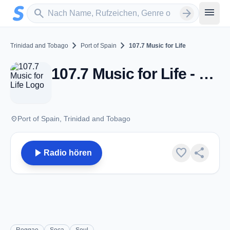
Zum Hauptinhalt springen
Sender suchen
menu
search
arrow_forward
chevron_right
chevron_right
Trinidad and Tobago
Port of Spain
107.7 Music for Life
107.7 Music for Life - FM 107.7 - Port of Spain
place
Port of Spain, Trinidad and Tobago
play_arrow
favorite
share
Radio hören