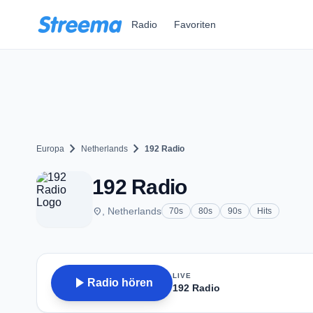
Zum Hauptinhalt springen
Radio
Favoriten
chevron_right
chevron_right
Europa
Netherlands
192 Radio
192 Radio
place
, Netherlands
70s
80s
90s
Hits
LIVE
play_arrow
Radio hören
192 Radio