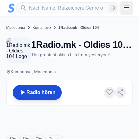
Zum Hauptinhalt springen
Sender suchen
menu
search
arrow_forward
chevron_right
chevron_right
Macedonia
Kumanovo
1Radio.mk - Oldies 104
1Radio.mk - Oldies 104 - Kumanovo
The greatest oldies hits from yesteryear!
place
Kumanovo, Macedonia
play_arrow
favorite
share
Radio hören