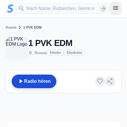
Zum Hauptinhalt springen
Sender suchen
menu
search
arrow_forward
chevron_right
Russia
1 PVK EDM
1 PVK EDM
place
, Russia
Electro
Electronic
play_arrow
favorite
share
Radio hören