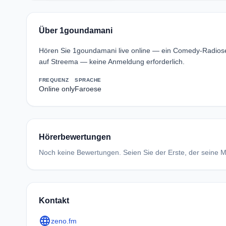
Über 1goundamani
Hören Sie 1goundamani live online — ein Comedy-Radios
auf Streema — keine Anmeldung erforderlich.
FREQUENZ
SPRACHE
Online only
Faroese
Hörerbewertungen
Noch keine Bewertungen. Seien Sie der Erste, der seine Me
Kontakt
language
zeno.fm