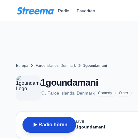
Zum Hauptinhalt springen
Radio
Favoriten
chevron_right
chevron_right
Europa
Faroe Islands, Denmark
1goundamani
1goundamani
place
, Faroe Islands, Denmark
Comedy
Other
LIVE
play_arrow
Radio hören
1goundamani