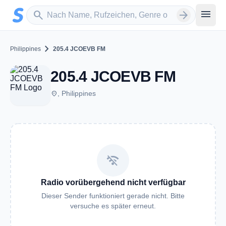
Zum Hauptinhalt springen
Sender suchen
menu
search
arrow_forward
chevron_right
Philippines
205.4 JCOEVB FM
205.4 JCOEVB FM
place
, Philippines
wifi_off
Radio vorübergehend nicht verfügbar
Dieser Sender funktioniert gerade nicht. Bitte
versuche es später erneut.