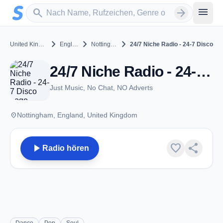
Zum Hauptinhalt springen
Sender suchen
menu
search
arrow_forward
chevron_right
chevron_right
chevron_right
United Kingdom
England
Nottingham
24/7 Niche Radio - 24-7 Disco
24/7 Niche Radio - 24-7 Disco - Nottingham
Just Music, No Chat, NO Adverts
place
Nottingham, England, United Kingdom
play_arrow
favorite
share
Radio hören