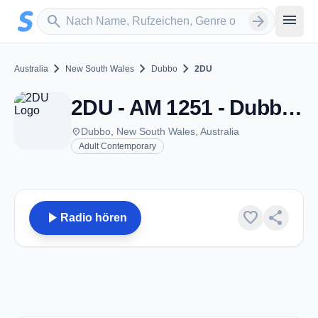
Zum Hauptinhalt springen
Sender suchen
menu
search
arrow_forward
chevron_right
chevron_right
chevron_right
Australia
New South Wales
Dubbo
2DU
2DU - AM 1251 - Dubbo, NSW
place
Dubbo, New South Wales, Australia
Adult Contemporary
play_arrow
favorite
share
Radio hören