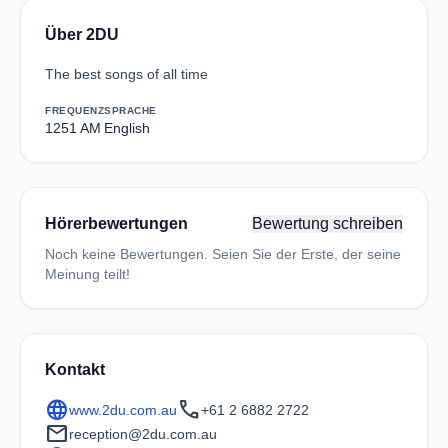
Über 2DU
The best songs of all time
FREQUENZ
SPRACHE
1251 AM
English
Hörerbewertungen
Bewertung schreiben
Noch keine Bewertungen. Seien Sie der Erste, der seine
Meinung teilt!
Kontakt
language
call
www.2du.com.au
+61 2 6882 2722
mail
reception@2du.com.au