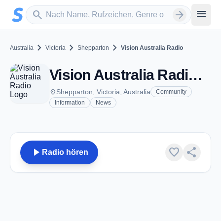
Zum Hauptinhalt springen
Sender suchen
menu
search
arrow_forward
chevron_right
chevron_right
chevron_right
Australia
Victoria
Shepparton
Vision Australia Radio
Vision Australia Radio - FM 100.1 - Shepparton, Vic
place
Shepparton, Victoria, Australia
Community
Information
News
play_arrow
favorite
share
Radio hören