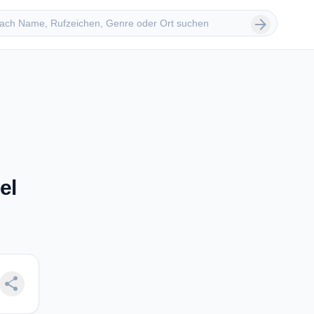
 suchen
arrow_forward
el
share