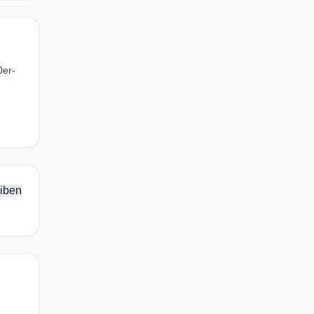
0er-
iben