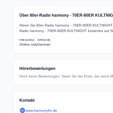
Über 80er-Radio harmony - 70ER-80ER KULTNI
Hören Sie 80er-Radio harmony - 70ER-80ER KULTNIGHT liv
Radio harmony - 70ER-80ER KULTNIGHT kostenlos auf St
FREQUENZ
SPRACHE
Online only
German
Hörerbewertungen
Noch keine Bewertungen. Seien Sie der Erste, der seine Me
Kontakt
language
www.harmonyfm.de