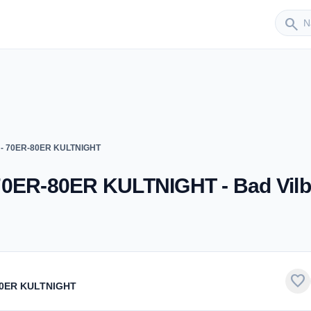
Sender
search
 - 70ER-80ER KULTNIGHT
70ER-80ER KULTNIGHT - Bad Vilb
favorite
-80ER KULTNIGHT