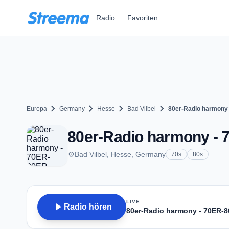
Zum Hauptinhalt springen
Radio
Favoriten
chevron_right
chevron_right
chevron_right
chevron_right
Europa
Germany
Hesse
Bad Vilbel
80er-Radio harmony
80er-Radio harmony - 
place
Bad Vilbel, Hesse, Germany
70s
80s
LIVE
play_arrow
Radio hören
80er-Radio harmony - 70ER