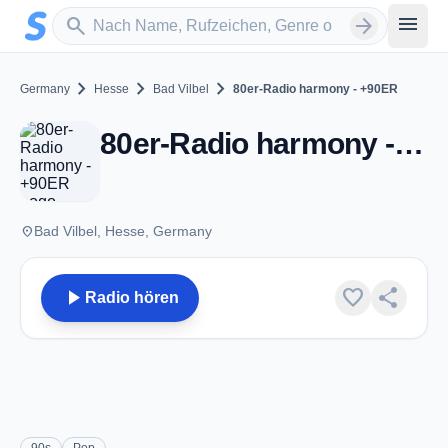
Zum Hauptinhalt springen
Sender suchen
menu
search
arrow_forward
chevron_right
chevron_right
chevron_right
Germany
Hesse
Bad Vilbel
80er-Radio harmony - +90ER
80er-Radio harmony - +90ER - Bad Vilbel
place
Bad Vilbel, Hesse, Germany
play_arrow
favorite
share
Radio hören