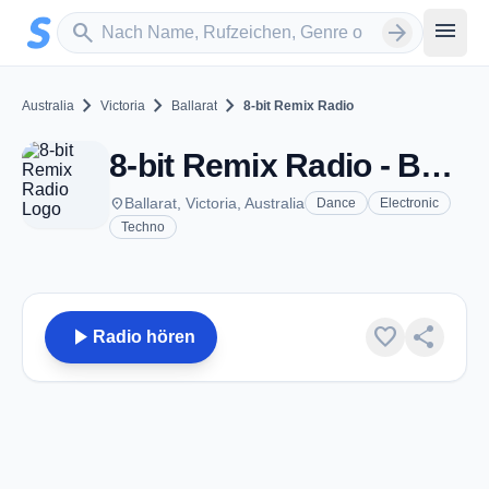
Zum Hauptinhalt springen
Sender suchen
menu
search
arrow_forward
chevron_right
chevron_right
chevron_right
Australia
Victoria
Ballarat
8-bit Remix Radio
8-bit Remix Radio - Ballarat, Vic
place
Ballarat, Victoria, Australia
Dance
Electronic
Techno
play_arrow
favorite
share
Radio hören