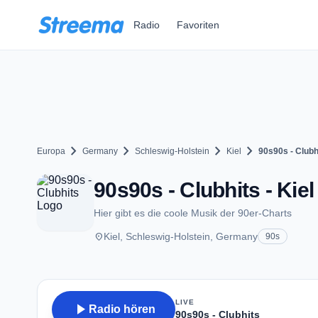
Zum Hauptinhalt springen
Radio
Favoriten
chevron_right
chevron_right
chevron_right
chevron_right
Europa
Germany
Schleswig-Holstein
Kiel
90s90s - Clubh
90s90s - Clubhits - Kiel
Hier gibt es die coole Musik der 90er-Charts
place
Kiel, Schleswig-Holstein, Germany
90s
LIVE
play_arrow
Radio hören
90s90s - Clubhits