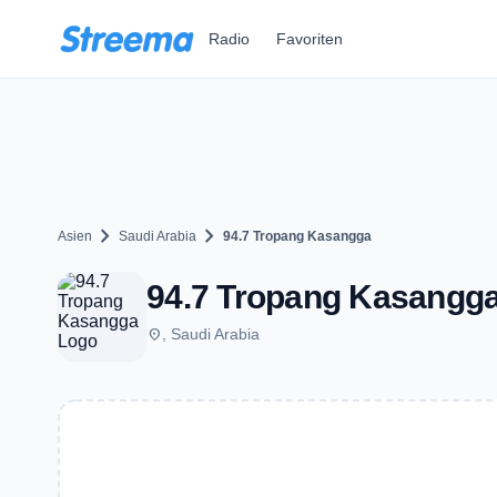
Zum Hauptinhalt springen
Radio
Favoriten
chevron_right
chevron_right
Asien
Saudi Arabia
94.7 Tropang Kasangga
94.7 Tropang Kasangg
place
, Saudi Arabia