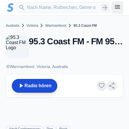
Zum Hauptinhalt springen
Sender suchen
menu
search
arrow_forward
chevron_right
chevron_right
chevron_right
Australia
Victoria
Warrnambool
95.3 Coast FM
95.3 Coast FM - FM 95.3 - Warrnambool, Vic
place
Warrnambool, Victoria, Australia
play_arrow
favorite
share
Radio hören