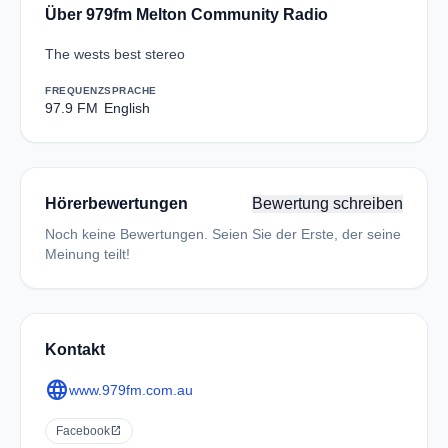
Über 979fm Melton Community Radio
The wests best stereo
FREQUENZ
SPRACHE
97.9 FM
English
Hörerbewertungen
Bewertung schreiben
Noch keine Bewertungen. Seien Sie der Erste, der seine
Meinung teilt!
Kontakt
language
www.979fm.com.au
Facebook
open_in_new