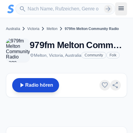
Zum Hauptinhalt springen
Sender suchen
menu
search
arrow_forward
chevron_right
chevron_right
chevron_right
Australia
Victoria
Melton
979fm Melton Community Radio
979fm Melton Community Radio - FM 97.9 - Melton, Vic
place
Melton, Victoria, Australia
Community
Folk
play_arrow
favorite
share
Radio hören