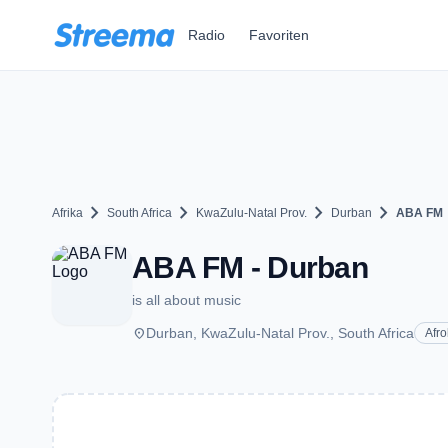
Zum Hauptinhalt springen
Radio
Favoriten
chevron_right
chevron_right
chevron_right
chevron_right
Afrika
South Africa
KwaZulu-Natal Prov.
Durban
ABA FM
ABA FM - Durban
is all about music
place
Durban, KwaZulu-Natal Prov., South Africa
Afr