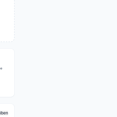
ne
iben