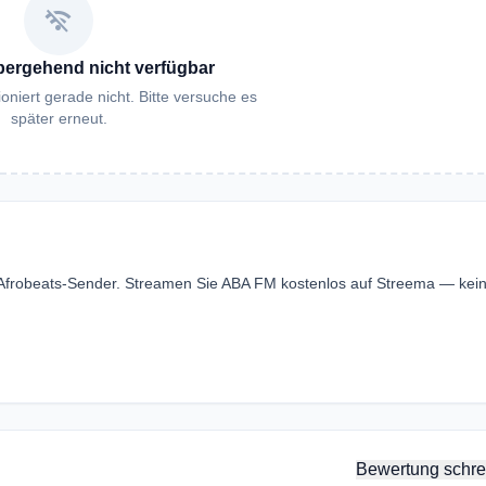
wifi_off
bergehend nicht verfügbar
oniert gerade nicht. Bitte versuche es
später erneut.
 Afrobeats-Sender. Streamen Sie ABA FM kostenlos auf Streema — kei
Bewertung schre