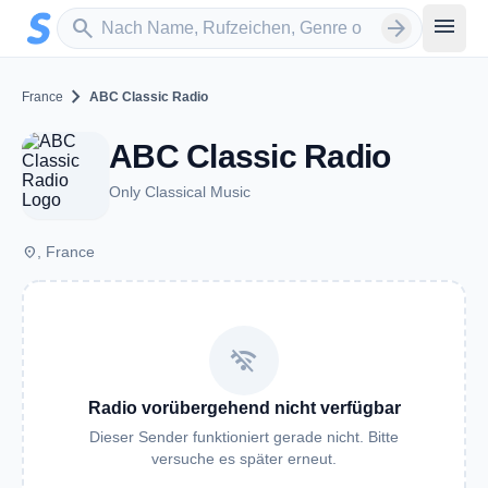
Zum Hauptinhalt springen
Sender suchen
menu
search
arrow_forward
chevron_right
France
ABC Classic Radio
ABC Classic Radio
Only Classical Music
place
, France
wifi_off
Radio vorübergehend nicht verfügbar
Dieser Sender funktioniert gerade nicht. Bitte
versuche es später erneut.