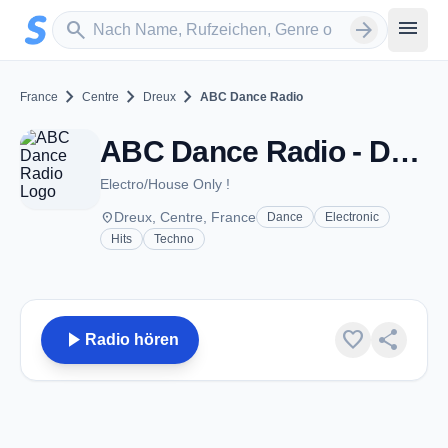
Zum Hauptinhalt springen
Sender suchen
menu
search
arrow_forward
chevron_right
chevron_right
chevron_right
France
Centre
Dreux
ABC Dance Radio
ABC Dance Radio - Dreux
Electro/House Only !
place
Dreux, Centre, France
Dance
Electronic
Hits
Techno
play_arrow
favorite
share
Radio hören