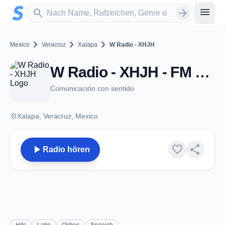
Zum Hauptinhalt springen
Sender suchen
menu
search
arrow_forward
chevron_right
chevron_right
chevron_right
Mexico
Veracruz
Xalapa
W Radio - XHJH
W Radio - XHJH - FM 92.9 - Xalapa, VE
Comunicación con sentido
place
Xalapa, Veracruz, Mexico
play_arrow
favorite
share
Radio hören