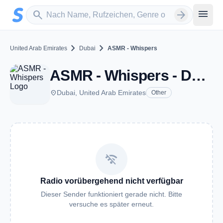
Zum Hauptinhalt springen
Sender suchen
menu
search
arrow_forward
chevron_right
chevron_right
United Arab Emirates
Dubai
ASMR - Whispers
ASMR - Whispers - Dubai
place
Dubai, United Arab Emirates
Other
wifi_off
Radio vorübergehend nicht verfügbar
Dieser Sender funktioniert gerade nicht. Bitte
versuche es später erneut.