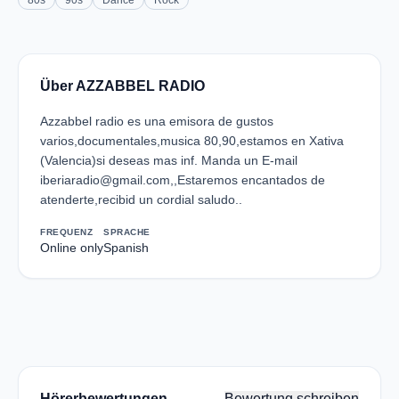
80s
90s
Dance
Rock
Über AZZABBEL RADIO
Azzabbel radio es una emisora de gustos
varios,documentales,musica 80,90,estamos en Xativa
(Valencia)si deseas mas inf. Manda un E-mail
iberiaradio@gmail.com,,Estaremos encantados de
atenderte,recibid un cordial saludo..
FREQUENZ
SPRACHE
Online only
Spanish
Hörerbewertungen
Bewertung schreiben