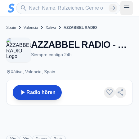
Zum Hauptinhalt springen
Sender suchen
menu
search
arrow_forward
chevron_right
chevron_right
chevron_right
Spain
Valencia
Xàtiva
AZZABBEL RADIO
AZZABBEL RADIO - Xàtiva
Siempre contigo 24h
place
Xàtiva, Valencia, Spain
play_arrow
favorite
share
Radio hören