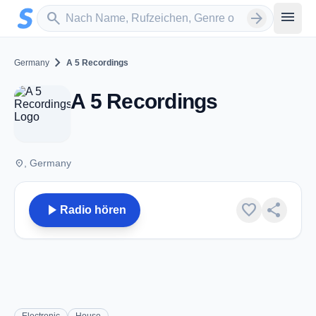
Zum Hauptinhalt springen
Sender suchen
menu
search
arrow_forward
chevron_right
Germany
A 5 Recordings
A 5 Recordings
place
, Germany
play_arrow
favorite
share
Radio hören