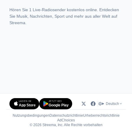
Hören Sie 1 Live-Radiosender kostenlos online. Entdecken
Sie Musik, Nachrichten, Sport und mehr aus aller Welt auf
Streema.
LADEN IM
JETZT BEI
Deutsch
App Store
Google Play
Nutzungsbedingungen
Datenschutzrichtlinie
Urheberrechtsrichtlinie
(öffnet in neuem Tab)
AdChoices
© 2026 Streema, Inc. Alle Rechte vorbehalten