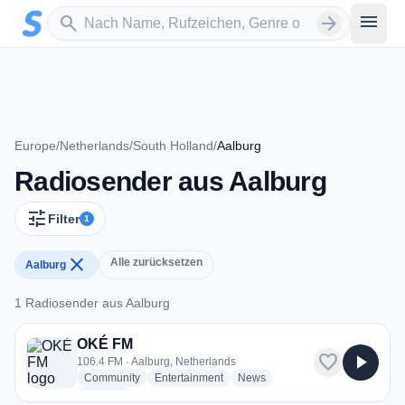
Zum Hauptinhalt springen
Sender suchen
menu
search
arrow_forward
Europe
/
Netherlands
/
South Holland
/
Aalburg
Radiosender aus Aalburg
tune
Filter
1
close
Alle zurücksetzen
Aalburg
1 Radiosender aus Aalburg
1 Radiosender aus Aalburg
OKÉ FM
favorite
play_arrow
106.4 FM · Aalburg, Netherlands
radio stations
radio stations
radio stations
Community
Entertainment
News
more genres for OKÉ FM
+1
more