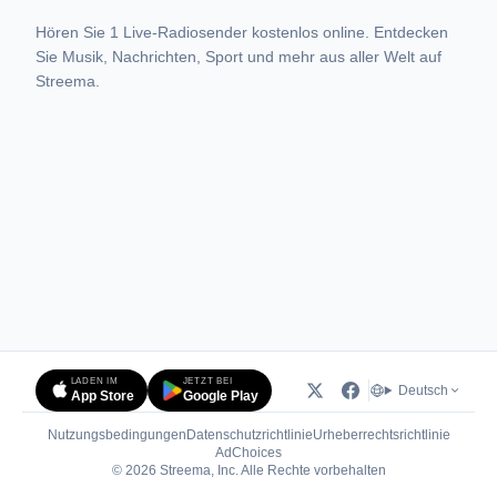
Hören Sie 1 Live-Radiosender kostenlos online. Entdecken
Sie Musik, Nachrichten, Sport und mehr aus aller Welt auf
Streema.
LADEN IM
JETZT BEI
Deutsch
App Store
Google Play
Nutzungsbedingungen
Datenschutzrichtlinie
Urheberrechtsrichtlinie
(öffnet in neuem Tab)
AdChoices
© 2026 Streema, Inc. Alle Rechte vorbehalten