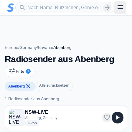
Zum Hauptinhalt springen
Sender suchen
menu
search
arrow_forward
Europe
/
Germany
/
Bavaria
/
Abenberg
Radiosender aus Abenberg
tune
Filter
1
close
Alle zurücksetzen
Abenberg
1 Radiosender aus Abenberg
1 Radiosender aus Abenberg
NSW-LiVE
favorite
play_arrow
Abenberg, Germany
radio stations
J-Pop