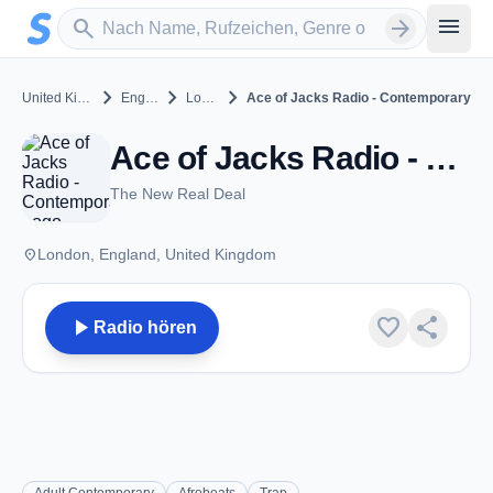
Zum Hauptinhalt springen
Sender suchen
menu
search
arrow_forward
chevron_right
chevron_right
chevron_right
United Kingdom
England
London
Ace of Jacks Radio - Contemporary
Ace of Jacks Radio - Contemporary - London
The New Real Deal
place
London, England, United Kingdom
play_arrow
favorite
share
Radio hören