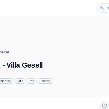
Sender
search
 Acqua
- Villa Gesell
emporary
Latin
Pop
Spanish
favorite