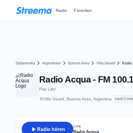
Zum Hauptinhalt springen
Radio
Favoriten
chevron_right
chevron_right
chevron_right
chevron_right
Südamerika
Argentinien
Buenos Aires
Villa Gesell
Radio
Radio Acqua - FM 100.1 
Pop Life!
place
Villa Gesell, Buenos Aires, Argentina
Adult Cont
LIVE
play_arrow
Radio hören
Radio Acqua