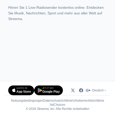
Hören Sie 1 Live-Radiosender kostenlos online. Entdecken
Sie Musik, Nachrichten, Sport und mehr aus aller Welt auf
Streema.
LADEN IM
JETZT BEI
Deutsch
App Store
Google Play
Nutzungsbedingungen
Datenschutzrichtlinie
Urheberrechtsrichtlinie
(öffnet in neuem Tab)
AdChoices
© 2026 Streema, Inc. Alle Rechte vorbehalten