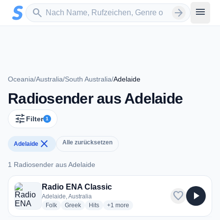
Zum Hauptinhalt springen
Sender suchen
menu
search
arrow_forward
Oceania
/
Australia
/
South Australia
/
Adelaide
Radiosender aus Adelaide
tune
Filter
1
close
Alle zurücksetzen
Adelaide
1 Radiosender aus Adelaide
1 Radiosender aus Adelaide
Radio ENA Classic
favorite
play_arrow
Adelaide, Australia
radio stations
radio stations
radio stations
more genres for Radio ENA Classic
Folk
Greek
Hits
+1
more