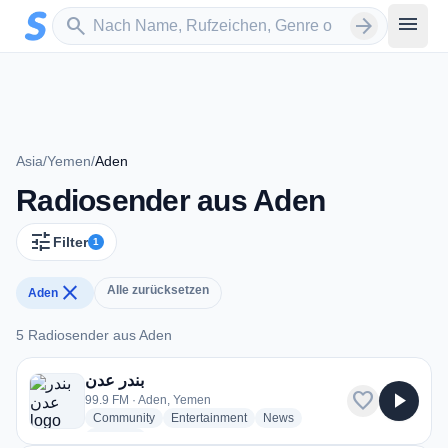
Zum Hauptinhalt springen
Sender suchen
menu
search
arrow_forward
Asia
/
Yemen
/
Aden
Radiosender aus Aden
tune
Filter
1
close
Alle zurücksetzen
Aden
5 Radiosender aus Aden
5 Radiosender aus Aden
بندر عدن
favorite
play_arrow
99.9 FM · Aden, Yemen
radio stations
radio stations
radio stations
Community
Entertainment
News
more genres for بندر عدن
+2
more