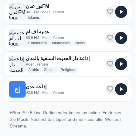
نور عدنFM
favorite
play_arrow
94.1 FM · Aden, Yemen
radio stations
Islamic
عدنية اف ام
favorite
play_arrow
88.9 FM · Aden, Yemen
radio stations
radio stations
radio stations
Community
Information
News
more genres for عدنية اف ام
+1
more
إذاعة دار الحديث السلفية بالمدي
favorite
play_arrow
Aden, Yemen
radio stations
radio stations
radio stations
Arabic
Gospel
Religious
إذاعة عدن
favorite
play_arrow
إع
92.6 FM · Aden, Yemen
Hören Sie 5 Live-Radiosender kostenlos online. Entdecken
Sie Musik, Nachrichten, Sport und mehr aus aller Welt auf
Streema.