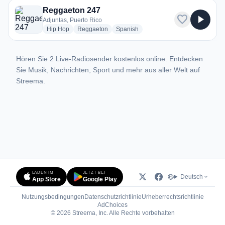
Reggaeton 247
favorite
play_arrow
Adjuntas, Puerto Rico
radio stations
radio stations
radio stations
Hip Hop
Reggaeton
Spanish
Hören Sie 2 Live-Radiosender kostenlos online. Entdecken
Sie Musik, Nachrichten, Sport und mehr aus aller Welt auf
Streema.
LADEN IM
JETZT BEI
Deutsch
App Store
Google Play
Nutzungsbedingungen
Datenschutzrichtlinie
Urheberrechtsrichtlinie
(öffnet in neuem Tab)
AdChoices
© 2026 Streema, Inc. Alle Rechte vorbehalten