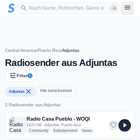
Zum Hauptinhalt springen
Sender suchen
menu
search
arrow_forward
Central America
/
Puerto Rico
/
Adjuntas
Radiosender aus Adjuntas
tune
Filter
1
close
Alle zurücksetzen
Adjuntas
2 Radiosender aus Adjuntas
2 Radiosender aus Adjuntas
Radio Casa Pueblo - WOQI
favorite
play_arrow
1020 AM · Adjuntas, Puerto Rico
radio stations
radio stations
radio stations
Community
Entertainment
News
more genres for Radio Casa Pueblo - WOQI
+1
more