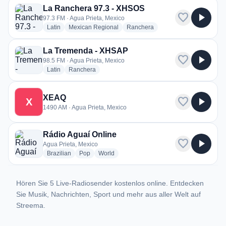
La Ranchera 97.3 - XHSOS
favorite
play_arrow
97.3 FM · Agua Prieta, Mexico
radio stations
radio stations
radio stations
Latin
Mexican Regional
Ranchera
La Tremenda - XHSAP
favorite
play_arrow
98.5 FM · Agua Prieta, Mexico
radio stations
radio stations
Latin
Ranchera
XEAQ
favorite
play_arrow
X
1490 AM · Agua Prieta, Mexico
Rádio Aguaí Online
favorite
play_arrow
Agua Prieta, Mexico
radio stations
radio stations
radio stations
Brazilian
Pop
World
Hören Sie 5 Live-Radiosender kostenlos online. Entdecken
Sie Musik, Nachrichten, Sport und mehr aus aller Welt auf
Streema.