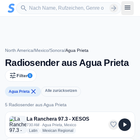
Zum Hauptinhalt springen
Sender suchen
menu
search
arrow_forward
North America
/
Mexico
/
Sonora
/
Agua Prieta
Radiosender aus Agua Prieta
tune
Filter
1
close
Alle zurücksetzen
Agua Prieta
5 Radiosender aus Agua Prieta
5 Radiosender aus Agua Prieta
La Ranchera 97.3 - XESOS
favorite
play_arrow
730 AM · Agua Prieta, Mexico
radio stations
radio stations
Latin
Mexican Regional