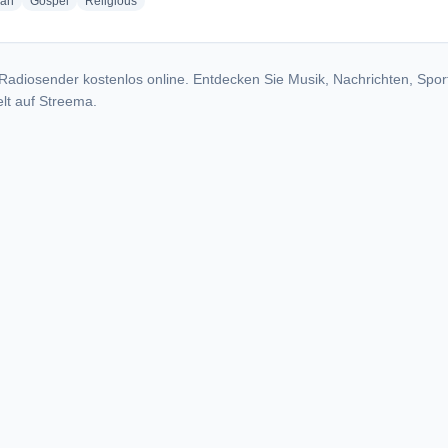
radio stations
radio stations
radio stations
ian
Gospel
Religious
Radiosender kostenlos online. Entdecken Sie Musik, Nachrichten, Spor
lt auf Streema.