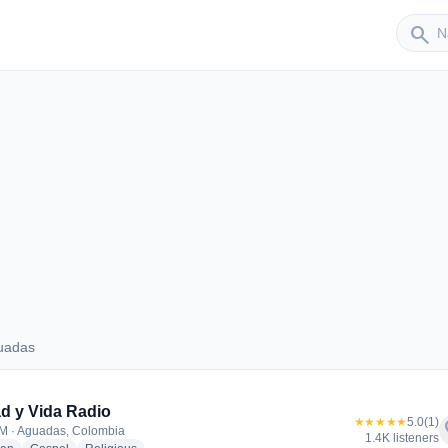
Sender
search
uadas
 Aguadas
d y Vida Radio
★★★★★
5.0
(1)
f
M · Aguadas, Colombia
1.4K listeners