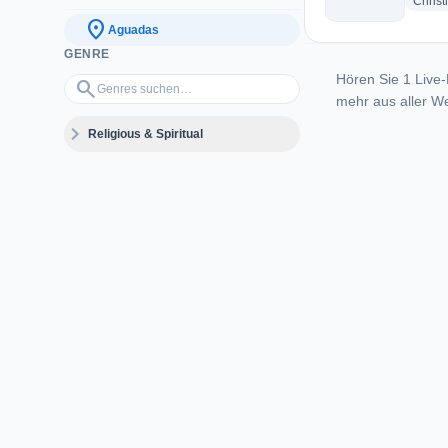
Christ
location_on
Aguadas
GENRE
Hören Sie 1 Live-
Genres suchen…
search
mehr aus aller We
expand_more
Religious & Spiritual