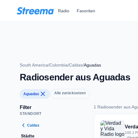
Zum Hauptinhalt springen
Radio
Favoriten
South America
/
Colombia
/
Caldas
/
Aguadas
Radiosender aus Aguadas
close
Alle zurücksetzen
Aguadas
1 Radiosender aus Ag
Filter
STANDORT
1 Radiosender aus
chevron_left
Caldas
Verda
100.1 F
Städte