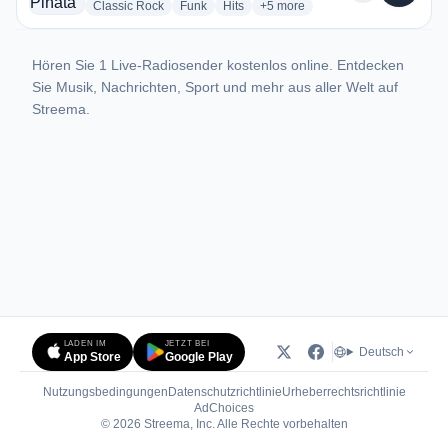
radio stations
radio stations
radio stations
more genres for Radio Piñata
Classic Rock
Funk
Hits
+5
more
Hören Sie 1 Live-Radiosender kostenlos online. Entdecken
Sie Musik, Nachrichten, Sport und mehr aus aller Welt auf
Streema.
LADEN IM
JETZT BEI
Deutsch
App Store
Google Play
Nutzungsbedingungen
Datenschutzrichtlinie
Urheberrechtsrichtlinie
(öffnet in neuem Tab)
AdChoices
© 2026 Streema, Inc. Alle Rechte vorbehalten