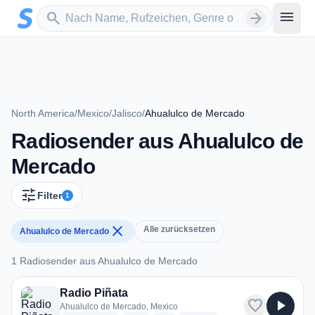
Zum Hauptinhalt springen
Sender suchen
menu
search
arrow_forward
North America
/
Mexico
/
Jalisco
/
Ahualulco de Mercado
Radiosender aus Ahualulco de
Mercado
tune
Filter
1
close
Alle zurücksetzen
Ahualulco de Mercado
1 Radiosender aus Ahualulco de Mercado
1 Radiosender aus Ahualulco de Mercado
Radio Piñata
favorite
play_arrow
Ahualulco de Mercado, Mexico