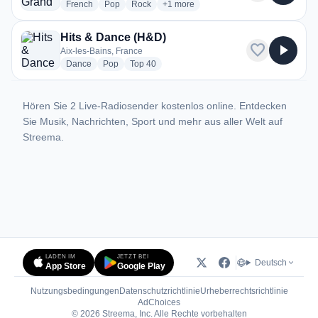
radio stations
radio stations
radio stations
more genres for Radio Grand Lac
French
Pop
Rock
+1
more
Hits & Dance (H&D)
favorite
play_arrow
Aix-les-Bains, France
radio stations
radio stations
radio stations
Dance
Pop
Top 40
Hören Sie 2 Live-Radiosender kostenlos online. Entdecken
Sie Musik, Nachrichten, Sport und mehr aus aller Welt auf
Streema.
LADEN IM
JETZT BEI
Deutsch
App Store
Google Play
Nutzungsbedingungen
Datenschutzrichtlinie
Urheberrechtsrichtlinie
(öffnet in neuem Tab)
AdChoices
© 2026 Streema, Inc. Alle Rechte vorbehalten