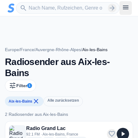
Zum Hauptinhalt springen
Sender suchen
menu
search
arrow_forward
Europe
/
France
/
Auvergne-Rhône-Alpes
/
Aix-les-Bains
Radiosender aus Aix-les-
Bains
tune
Filter
1
close
Alle zurücksetzen
Aix-les-Bains
2 Radiosender aus Aix-les-Bains
2 Radiosender aus Aix-les-Bains
Radio Grand Lac
favorite
play_arrow
92.1 FM · Aix-les-Bains, France