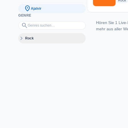
r
Rock
location_on
Ajalvir
GENRE
Hören Sie 1 Live-
Genres suchen…
search
mehr aus aller We
expand_more
Rock