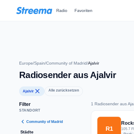
Zum Hauptinhalt springen
Radio
Favoriten
Europe
/
Spain
/
Community of Madrid
/
Ajalvir
Radiosender aus Ajalvir
close
Alle zurücksetzen
Ajalvir
1 Radiosender aus Ajal
Filter
STANDORT
1 Radiosender aus A
chevron_left
Community of Madrid
Rocks
R1
105.7 FM
Städte