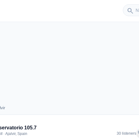
Sender
search
vir
jalvir
ervatorio 105.7
f
30 listeners
 · Ajalvir, Spain