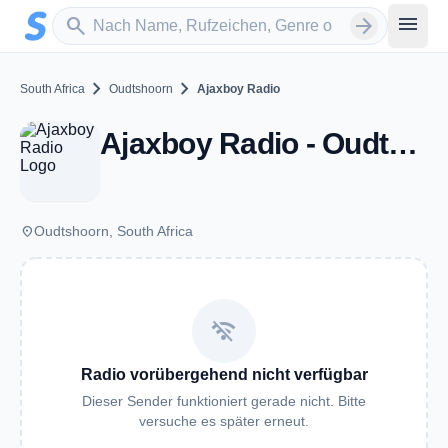
Zum Hauptinhalt springen
Sender suchen
menu
search
arrow_forward
chevron_right
chevron_right
South Africa
Oudtshoorn
Ajaxboy Radio
Ajaxboy Radio - Oudtshoorn
place
Oudtshoorn, South Africa
wifi_off
Radio vorübergehend nicht verfügbar
Dieser Sender funktioniert gerade nicht. Bitte
versuche es später erneut.